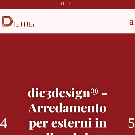
die3design® -
Arredamento
per esterni in