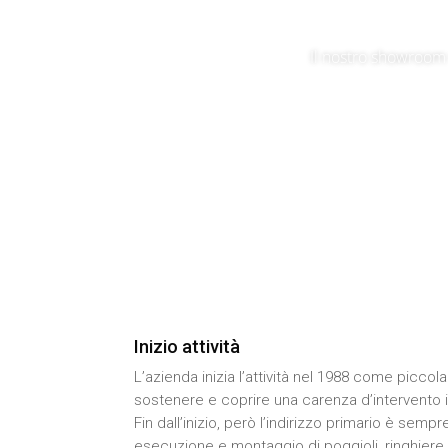
Il nostro showroom 
Inizio attività
L’azienda inizia l’attività nel 1988 come piccol
sostenere e coprire una carenza d’intervento in
Fin dall’inizio, però l’indirizzo primario è sem
esecuzione e montaggio di poggioli, ringhiere, 