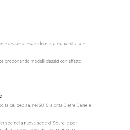
iele decide di espandere la propria attività e
ente proponendo modelli classici con effetto
ta
cita più decisa, nel 2016 la ditta Dietre Daniele
sferisce nella nuova sede di Scurelle per
isfare i clienti con una vasta gamma di