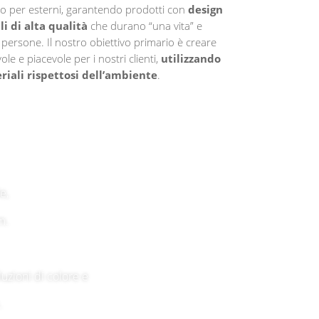
do per esterni, garantendo prodotti con
design
i di alta qualità
che durano “una vita” e
 persone. Il nostro obiettivo primario è creare
e e piacevole per i nostri clienti,
utilizzando
riali rispettosi dell’ambiente
.
e,
m.
luzioni di colore e
.