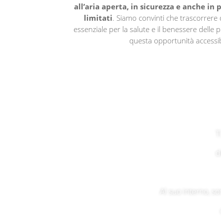
all’aria aperta, in sicurezza e anche in 
limitati
. Siamo convinti che trascorrere 
essenziale per la salute e il benessere dell
questa opportunità accessibi
T
d
Al suo interno, so