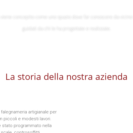
viene concepito come uno spazio dove far conoscere da vicino l
guidati da chi le ha progettate e realizzate.
La storia della nostra azienda
a falegnameria artigianale per
 piccoli e modesti lavori.
pre stato programmato nella
scale, controsoffitti,