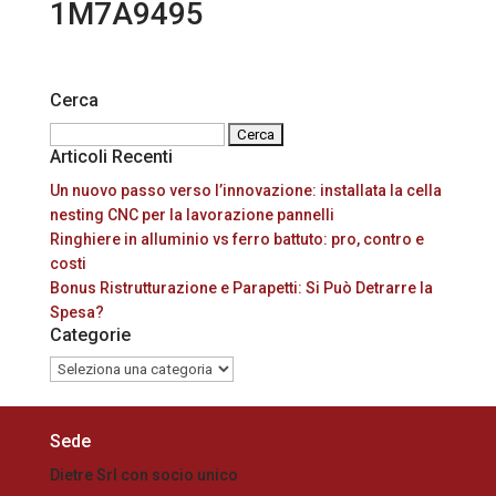
1M7A9495
Cerca
Ricerca
Articoli Recenti
per:
Un nuovo passo verso l’innovazione: installata la cella
nesting CNC per la lavorazione pannelli
Ringhiere in alluminio vs ferro battuto: pro, contro e
costi
Bonus Ristrutturazione e Parapetti: Si Può Detrarre la
Spesa?
Categorie
Categorie
Sede
Dietre Srl con socio unico