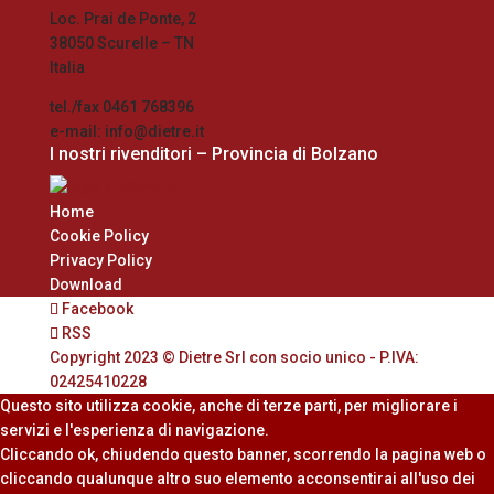
Loc. Prai de Ponte, 2
38050 Scurelle – TN
Italia
tel./fax 0461 768396
e-mail: info@dietre.it
I nostri rivenditori – Provincia di Bolzano
Home
Cookie Policy
Privacy Policy
Download
Facebook
RSS
Copyright 2023 © Dietre Srl con socio unico - P.IVA:
02425410228
Questo sito utilizza cookie, anche di terze parti, per migliorare i
servizi e l'esperienza di navigazione.
Cliccando ok, chiudendo questo banner, scorrendo la pagina web o
cliccando qualunque altro suo elemento acconsentirai all'uso dei