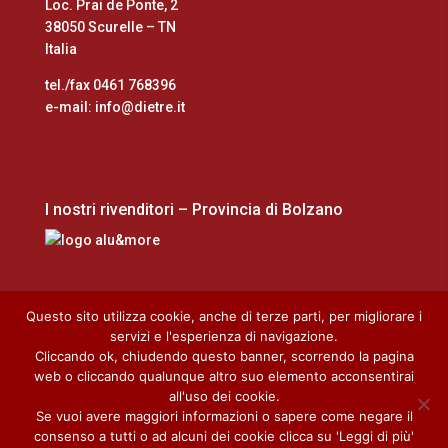
Loc. Prai de Ponte, 2
38050 Scurelle – TN
Italia
tel./fax 0461 768396
e-mail: info@dietre.it
I nostri rivenditori – Provincia di Bolzano
Questo sito utilizza cookie, anche di terze parti, per migliorare i
servizi e l'esperienza di navigazione.
Cliccando ok, chiudendo questo banner, scorrendo la pagina
Home
Cookie Policy
Privacy Policy
web o cliccando qualunque altro suo elemento acconsentirai
Download
all'uso dei cookie.
Se vuoi avere maggiori informazioni o sapere come negare il
consenso a tutti o ad alcuni dei cookie clicca su 'Leggi di più'