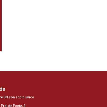
de
re Srl con socio unico
 Prai de Ponte, 2