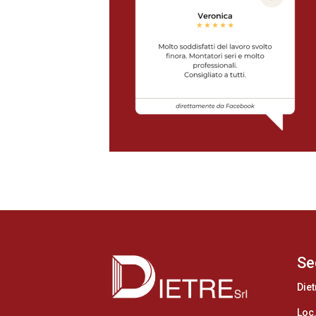
Se
Diet
Loc.