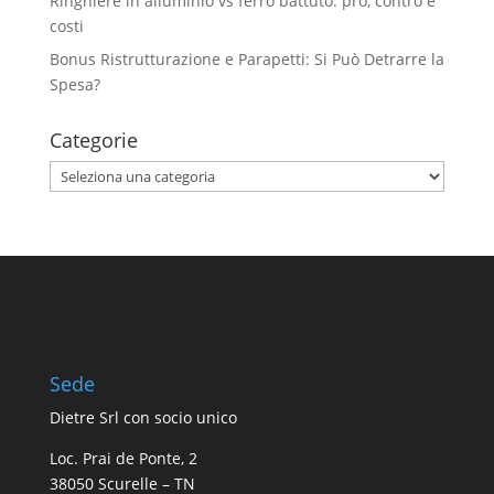
Ringhiere in alluminio vs ferro battuto: pro, contro e
costi
Bonus Ristrutturazione e Parapetti: Si Può Detrarre la
Spesa?
Categorie
Categorie
Sede
Dietre Srl con socio unico
Loc. Prai de Ponte, 2
38050 Scurelle – TN