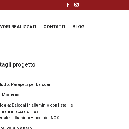
AVORI REALIZZATI
CONTATTI
BLOG
tagli progetto
otto:
Parapetti per balconi
e: Moderno
logia:
Balconi in alluminio con listelli e
imani in acciaio inox
riale:
alluminio – acciaio INOX
re:
grigio e nero