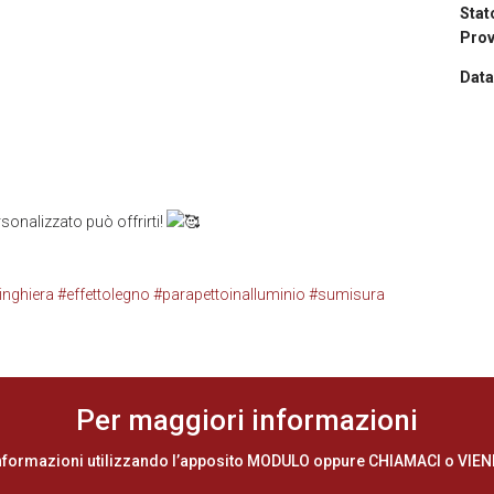
Stat
Prov
Data
rsonalizzato può offrirti!
inghiera
#effettolegno
#parapettoinalluminio
#sumisura
Per maggiori informazioni
 informazioni utilizzando l’apposito MODULO oppure CHIAMACI o VIE