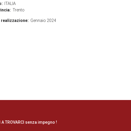
o:
ITALIA
incia:
Trento
 realizzazione:
Gennaio 2024
NI A TROVARCI senza impegno !