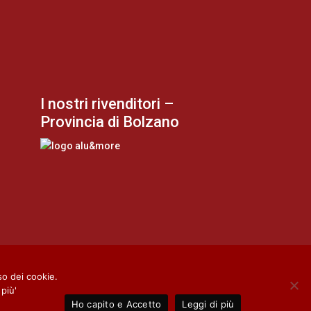
I nostri rivenditori –
Provincia di Bolzano
o dei cookie.
più'
Ho capito e Accetto
Leggi di più