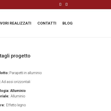
AVORI REALIZZATI
CONTATTI
BLOG
tagli progetto
otto:
Parapetti in alluminio
:
Ad assi orizzontali
logia:
Alluminio
riale:
Alluminio
re:
Effetto legno