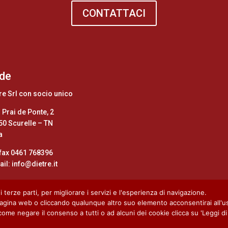
CONTATTACI
de
re Srl con socio unico
 Prai de Ponte, 2
50 Scurelle – TN
a
/fax 0461 768396
il: info@dietre.it
 terze parti, per migliorare i servizi e l'esperienza di navigazione.
Download
gina web o cliccando qualunque altro suo elemento acconsentirai all'us
me negare il consenso a tutti o ad alcuni dei cookie clicca su 'Leggi di 
- P.IVA: 02425410228