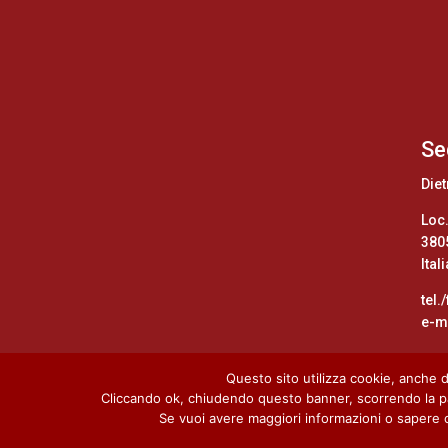
Se
Diet
Loc.
380
Itali
tel.
e-ma
Questo sito utilizza cookie, anche di
Home
Cookie Policy
Privacy Policy
Cliccando ok, chiudendo questo banner, scorrendo la pa
Se vuoi avere maggiori informazioni o sapere co
Copyright 2023 © Dietre Srl con socio unico 