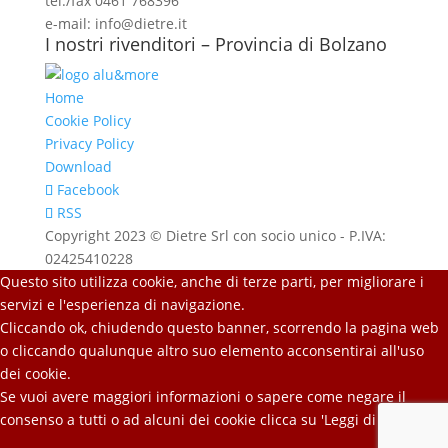
tel./fax 0461 768396
e-mail: info@dietre.it
I nostri rivenditori – Provincia di Bolzano
Home
Cookie Policy
Privacy Policy
Download
Facebook
RSS
Copyright 2023 © Dietre Srl con socio unico - P.IVA:
02425410228
Questo sito utilizza cookie, anche di terze parti, per migliorare i
servizi e l'esperienza di navigazione.
Cliccando ok, chiudendo questo banner, scorrendo la pagina web
o cliccando qualunque altro suo elemento acconsentirai all'uso
dei cookie.
Se vuoi avere maggiori informazioni o sapere come negare il
consenso a tutti o ad alcuni dei cookie clicca su 'Leggi di più'