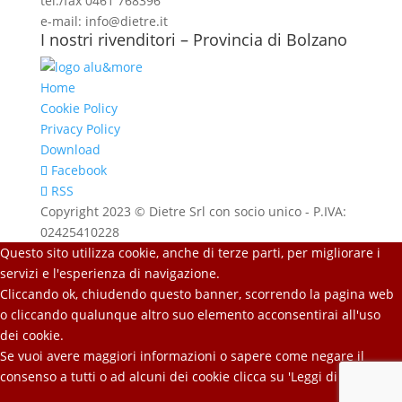
tel./fax 0461 768396
e-mail: info@dietre.it
I nostri rivenditori – Provincia di Bolzano
Home
Cookie Policy
Privacy Policy
Download
Facebook
RSS
Copyright 2023 © Dietre Srl con socio unico - P.IVA:
02425410228
Questo sito utilizza cookie, anche di terze parti, per migliorare i
servizi e l'esperienza di navigazione.
Cliccando ok, chiudendo questo banner, scorrendo la pagina web
o cliccando qualunque altro suo elemento acconsentirai all'uso
dei cookie.
Se vuoi avere maggiori informazioni o sapere come negare il
consenso a tutti o ad alcuni dei cookie clicca su 'Leggi di più'