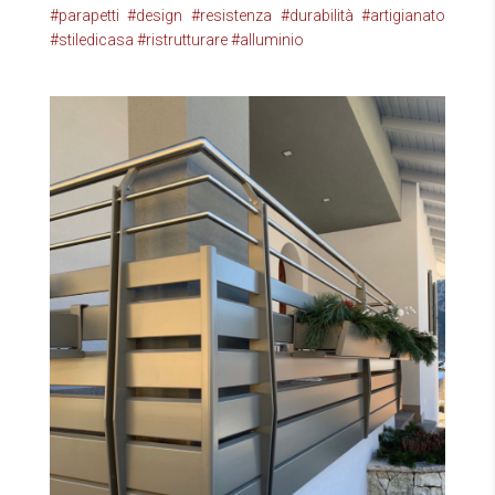
#parapetti
#design
#resistenza
#durabilità
#artigianato
#stiledicasa
#ristrutturare
#alluminio