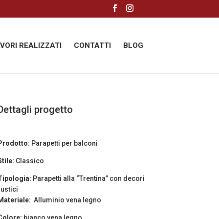
AVORI REALIZZATI
CONTATTI
BLOG
Dettagli progetto
Prodotto:
Parapetti per balconi
Stile:
Classico
Tipologia:
Parapetti alla “Trentina” con decori
rustici
Materiale:
Alluminio vena legno
Colore:
bianco vena legno