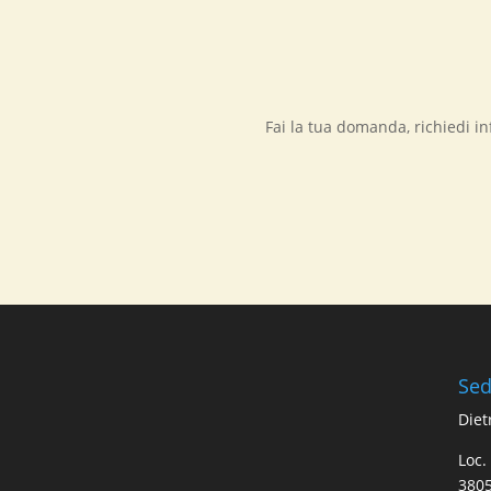
Fai la tua domanda, richiedi 
Se
Diet
Loc.
3805