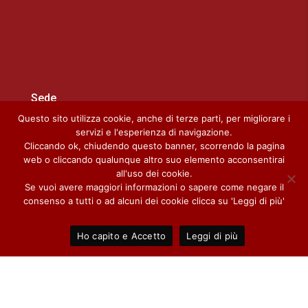
Sede
Questo sito utilizza cookie, anche di terze parti, per migliorare i
Dietre Srl con socio unico
servizi e l'esperienza di navigazione.
Loc. Prai de Ponte, 2
Cliccando ok, chiudendo questo banner, scorrendo la pagina
38050 Scurelle – TN
web o cliccando qualunque altro suo elemento acconsentirai
all'uso dei cookie.
Italia
Se vuoi avere maggiori informazioni o sapere come negare il
tel./fax 0461 768396
consenso a tutti o ad alcuni dei cookie clicca su 'Leggi di più'
e-mail: info@dietre.it
Ho capito e Accetto
Leggi di più
I nostri rivenditori – Provincia di Bolzano