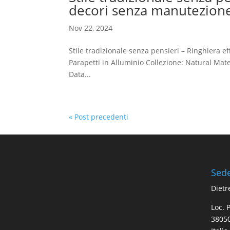
decori senza manutezion
Nov 22, 2024
Stile tradizionale senza pensieri – Ringhiera 
Parapetti in Alluminio Collezione: Natural Mat
Data...
« Post precedenti
Sed
Dietr
Loc. 
38050