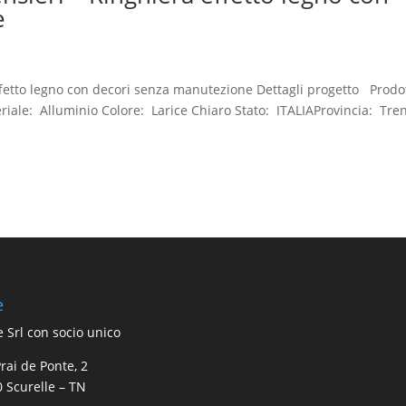
e
effetto legno con decori senza manutezione Dettagli progetto Prodo
eriale: Alluminio Colore: Larice Chiaro Stato: ITALIAProvincia: Tre
e
e Srl con socio unico
Prai de Ponte, 2
 Scurelle – TN