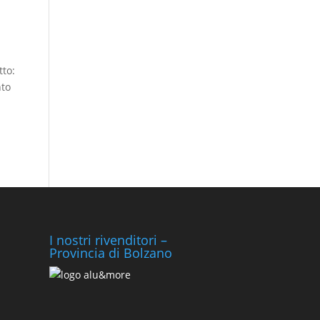
tto:
nto
I nostri rivenditori –
Provincia di Bolzano