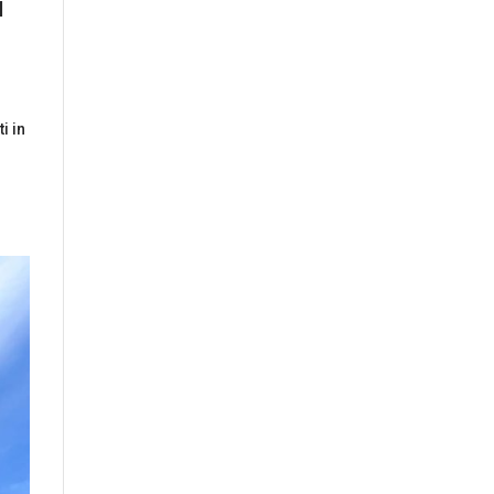
i
i in