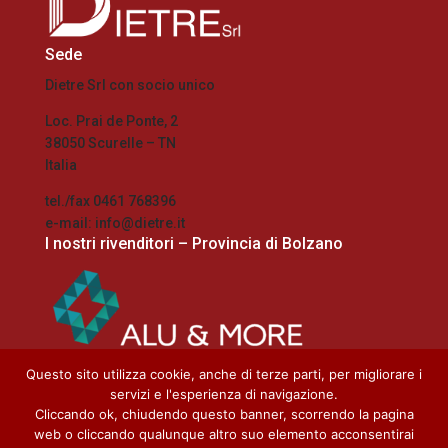
Sede
Dietre Srl con socio unico
Loc. Prai de Ponte, 2
38050 Scurelle – TN
Italia
tel./fax 0461 768396
e-mail: info@dietre.it
I nostri rivenditori – Provincia di Bolzano
Questo sito utilizza cookie, anche di terze parti, per migliorare i
servizi e l'esperienza di navigazione.
Home
Cliccando ok, chiudendo questo banner, scorrendo la pagina
Cookie Policy
web o cliccando qualunque altro suo elemento acconsentirai