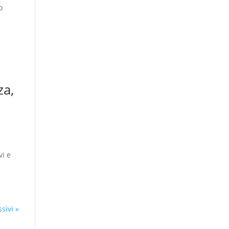
o
za,
vi e
sivi »